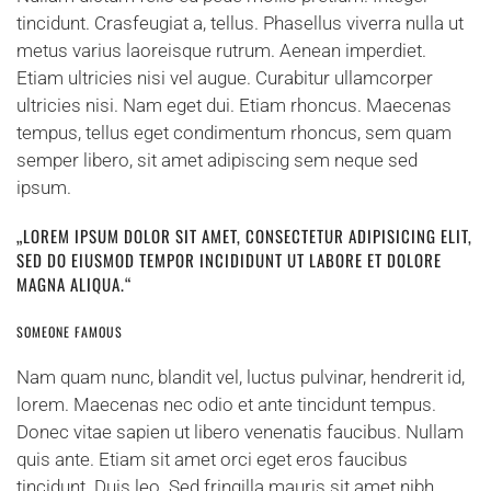
tincidunt. Crasfeugiat a, tellus. Phasellus viverra nulla ut
metus varius laoreisque rutrum. Aenean imperdiet.
Etiam ultricies nisi vel augue. Curabitur ullamcorper
ultricies nisi. Nam eget dui. Etiam rhoncus. Maecenas
tempus, tellus eget condimentum rhoncus, sem quam
semper libero, sit amet adipiscing sem neque sed
ipsum.
„LOREM IPSUM DOLOR SIT AMET, CONSECTETUR ADIPISICING ELIT,
SED DO EIUSMOD TEMPOR INCIDIDUNT UT LABORE ET DOLORE
MAGNA ALIQUA.“
SOMEONE FAMOUS
Nam quam nunc, blandit vel, luctus pulvinar, hendrerit id,
lorem. Maecenas nec odio et ante tincidunt tempus.
Donec vitae sapien ut libero venenatis faucibus. Nullam
quis ante. Etiam sit amet orci eget eros faucibus
tincidunt. Duis leo. Sed fringilla mauris sit amet nibh.